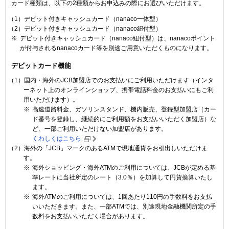
カード種類は、以下の2種類からお申込みの際にお選びいただけます。
（1）デビット付きキャッシュカード（nanaco一体型）
（2）デビット付きキャッシュカード（nanaco紐付型）
※
デビット付きキャッシュカード（nanaco紐付型）は、nanacoポイント
が付与されるnanacoカード等を別途ご用意いただくものになります。
デビットカード機能
（1）国内・海外のJCB加盟店でのお支払いにご利用いただけます（インタ
ーネット上のオンラインショップ、携帯電話料金のお支払いにもご利
用いただけます）。
※
高速道路料金、ガソリンスタンド、機内販売、登録型加盟店（カー
ド番号を登録し、継続的にご利用額をお支払いいただく加盟店）な
ど、一部ご利用いただけない加盟店があります。
くわしくはこちら
（2）海外の「JCB」マークのあるATMで現地通貨をお引出しいただけま
す。
※
海外ショッピング・海外ATMのご利用については、JCBが定める基
準レートに当社所定のレート（3.0％）を加算して円貨換算いたし
ます。
※
海外ATMのご利用については、1回あたり110円の手数料をお支払
いいただきます。また、一部ATMでは、別途現地金融機関所定の手
数料をお支払いいただく場合があります。