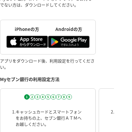
でない方は、ダウンロードしてください。
iPhoneの方
Androidの方
アプリをダウンロード後、利用設定を行ってくださ
い。
Myセブン銀行の利用設定方法
1
2
3
4
5
6
7
8
9
1.
キャッシュカードとスマートフォン
2.
Myセブ
をお持ちの上、セブン銀行ＡＴＭへ
って設定
お越しください。