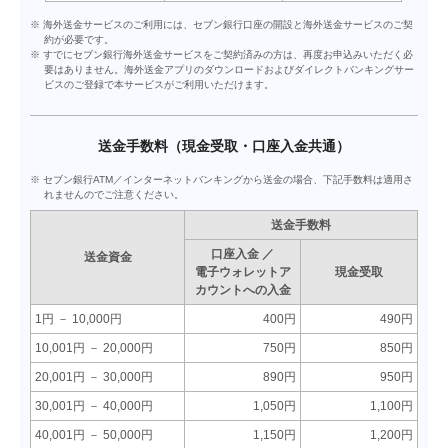
※ 海外送金サービスのご利用には、セブン銀行口座の開設と海外送金サービスのご契
約が必要です。
※ すでにセブン銀行海外送金サービスをご契約済みの方は、再度お申込みいただく必
要はありません。海外送金アプリのダウンロードおよびダイレクトバンキングサー
ビスのご登録で本サービスがご利用いただけます。
送金手数料（現金受取・口座入金共通）
※ セブン銀行ATM／インターネットバンキングから送金の場合、下記手数料は適用さ
れませんのでご注意ください。
送金手数料
口座入金 ／
送金資金
電子ウォレットア
現金受取
カウントへの入金
1円 － 10,000円
400円
490円
10,001円 － 20,000円
750円
850円
20,001円 － 30,000円
890円
950円
30,001円 － 40,000円
1,050円
1,100円
40,001円 － 50,000円
1,150円
1,200円