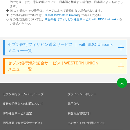
的であり、また、意味内容について、日本語と相違する場合は、日本語によるものとし
ます。
◆ (※１）等のヘッジ番号は、ページによって連続しない場合があります。
★ その他の詳細については、
商品概要(Western Union)
をご確認ください。
◇ その他の詳細については、
商品概要（フィリピン送金サービス with BDO Unibank）
を
ご確認ください。
セブン銀行フィリピン送金サービス ｜ with BDO Unibank
メニュー一覧
セブン銀行海外送金サービス | WESTERN UNION
メニュー一覧
セブン銀行ホームページトップ
プライバシーポリシー
反社会的勢力への対応について
電子公告
海外送金サービス規定
利益相反管理方針
商品概要（海外送金サービス）
このサイトのご利用について