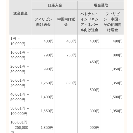
口座入金
現金受取
送金資金
ベトナム・
フィリピ
フィリピン
中国向け送
インドネシ
ン・中国・
向け送金
金
ア・ネパー
その他国向
ル向け送金
け送金
1円 －
400円
400円
400円
490円
10,000円
10,001円 －
790円
750円
890円
20,000円
450円
20,001円 －
990円
1,050円
30,000円
30,001円 －
1,250円
890円
1,350円
40,000円
500円
40,001円 －
1,400円
1,500円
50,000円
50,001円 －
1,650円
890円
1,950円
100,000円
100,001円
－ 250,000
1,850円
990円
円