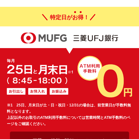
特定日が
お
得
！
※1 25日、月末日が土・日・祝日・12/31の場合は、前営業日が手数料無
料となります。
上記以外のお取引のATM利用手数料については営業時間とATM手数料のペ
ージをご確認ください。