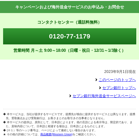
キャンペーンおよび海外送金サービスのお申込み・お問合せ
コンタクトセンター（通話料無料）
0120-77-1179
営業時間 月～土 9:00～18:00（日曜・祝日・12/31～1/3除く）
2023年9月1日現在
このページのトップへ
セブン銀行トップへ
セブン銀行海外送金サービスページへ
◆ 本サービスは、当社が提供するサービスです。提携先が独自に提供するサービスとは異なります。提携
先、受取拠点および受取銀行は、お客さまとのお取引きの当事者となりません。
◆ 本サービスの提供は、原則として、日本語によります。他の言語による表示等は、限定的であり、ま
た、意味内容について、日本語と相違する場合は、日本語によるものとします。
◆ (※１）等のヘッジ番号は、ページによって連続しない場合があります。
★ その他の詳細については、
商品概要(Western Union)
をご確認ください。