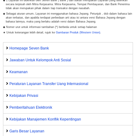
◆ 1 Layanan ini diberikan oleh Seven Bank ("Bank") dan bukan merupakan Layanan yang diberikan
secara terpisah oleh Mitra Kerjasama. Mitra Kerjasama, Tempat Pembayaran, dan Bank Penerima
tidak akan merupakan pihak dalam tiap transaksi dengan nasabah.
◆ Sebagai aturan umum, Layanan ini menggunakan bahasa Jepang. Petunjuk , dsb dalam bahasa lain
akan terbatas, dan apabila terdapat perbedaan arti atau isi antara versi Bahasa Jepang dengan
bahasa lainnya, maka yang berlaku adalah versi dalam Bahasa Jepang.
◆ Nomer urut untuk informasi tambahan (*) berbeda untuk setiap halaman
★ Untuk keterangan lebih detail, rujuk ke
Gambaran Produk (Western Union)
.
Homepage Seven Bank
Jawaban Untuk Kelompok Anti Sosial
Keamanan
Peraturan Layanan Transfer Uang Internasional
Kebijakan Privasi
Pemberitahuan Elektronik
Kebijakan Manajemen Konflik Kepentingan
Garis Besar Layanan