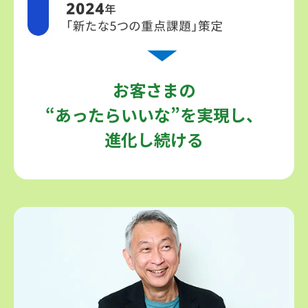
社会インフラとして進化していくATM
お客さまの
2001-2010年：持続可能な社会を実現できる会社
“あったらいいな”を実現し、
2007年：「CSR基本方針」策定
進化し続ける
ATMの進化
2001年：セブン‐イレブンに初のATMを設置、第1世代ATM導入
2001年：第1世代ATM導入
2005年：第2世代ATM導入
2011-2020年：多様なステークホルダーへの責務
2012年：「CSR・環境委員会」設置
2019年：「5つの重点課題」策定
ATMの進化
2010年：第3世代ATM導入