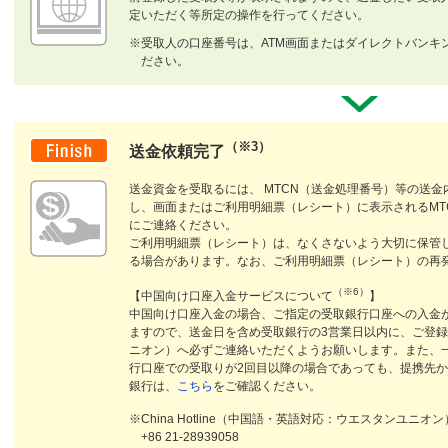
定いただく等所定の操作を行ってください。
※受取人の口座番号は、ATM画面またはダイレクトバンキ
ださい。
（※3）
送金依頼完了
送金資金を受取るには、 MTCN（送金処理番号）等の送
し、画面またはご利用明細票（レシート）に表示されるMT
にご連絡ください。
ご利用明細票（レシート）は、なくさないよう大切に保管
る場合があります。なお、ご利用明細票（レシート）の再
（※6）
【中国向け口座入金サービスについて
】
中国向け口座入金の場合、ご指定の受取銀行口座への入金
ますので、送金日を含め受取銀行の3営業日以内に、ご登録の受取
ニオン）へ必ずご連絡いただくようお願いします。また、
行口座での受取りが2回目以降の場合であっても、提携先
銀行は、
こちら
をご確認ください。
※China Hotline（中国語・英語対応：ウエスタンユニオ
+86 21-28939058