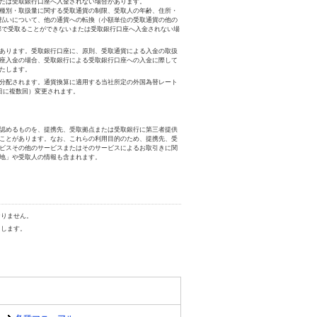
たは受取銀行口座へ入金されない場合があります。
種別・取扱量に関する受取通貨の制限、受取人の年齢、住所・
払いについて、他の通貨への転換（小額単位の受取通貨の他の
部で受取ることができないまたは受取銀行口座へ入金されない場
あります。受取銀行口座に、原則、受取通貨による入金の取扱
座入金の場合、受取銀行による受取銀行口座への入金に際して
たします。
分配されます。通貨換算に適用する当社所定の外国為替レート
日に複数回）変更されます。
認めるものを、提携先、受取拠点または受取銀行に第三者提供
ことがあります。なお、これらの利用目的のため、提携先、受
ビスその他のサービスまたはそのサービスによるお取引きに関
地」や受取人の情報も含まれます。
なりません。
とします。