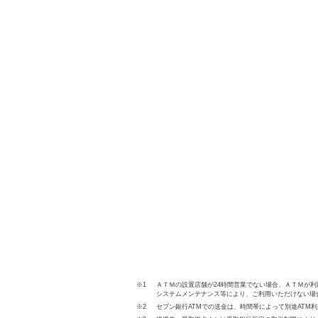
※1
ＡＴＭの設置店舗が24時間営業でない場合、ＡＴＭが
システムメンテナンス等により、ご利用いただけない場
※2
セブン銀行ATMでの送金は、時間帯によって別途AT