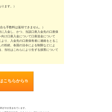
あります。）
場合も手数料は返却できません。）
座に入金し、かつ、当該口座入金先の口座保
ン向け口座入金について口座送金について
により、入金先の口座保有者に連絡をとるこ
しの拒絶、各国の法令による制限などによ
は、当社はこれらにより生ずる損害について
はこちらから
の利ざやが含まれています。