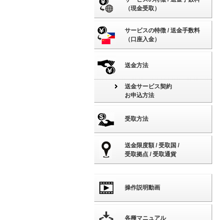
（現金受取）
サービスの特徴 / 送金手数料
（口座入金）
送金方法
送金サービス契約
お申込方法
受取方法
送金限度額 / 受取国 /
受取拠点 / 受取通貨
操作説明動画
各種マニュアル