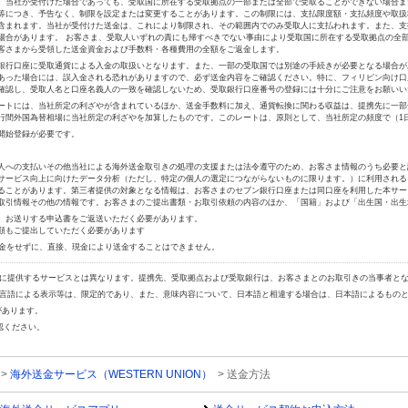
、当社が受付けた場合であっても、受取国に所在する受取拠点の一部または全部で受取ることができない場合ま
等につき、予告なく、制限を設定または変更することがあります。この制限には、支払限度額・支払頻度や取扱
含まれます。当社が受付けた送金は、これにより制限され、その範囲内でのみ受取人に支払われます。また、支
場合があります。 お客さま、受取人いずれの責にも帰すべきでない事由により受取国に所在する受取拠点の全
客さまから受領した送金資金および手数料・各種費用の全額をご返金します。
銀行口座に受取通貨による入金の取扱いとなります。また、一部の受取国では別途の手続きが必要となる場合が
あった場合には、誤入金される恐れがありますので、必ず送金内容をご確認ください。特に、フィリピン向け口
確認し、受取人名と口座名義人の一致を確認しないため、受取銀行口座番号の登録には十分にご注意をお願いい
ートには、当社所定の利ざやが含まれているほか、送金手数料に加え、通貨転換に関わる収益は、提携先に一部
行間外国為替相場に当社所定の利ざやを加算したものです。このレートは、原則として、当社所定の頻度で（1
開始登録が必要です。
人への支払いその他当社による海外送金取引きの処理の支援または法令遵守のため、お客さま情報のうち必要と
サービス向上に向けたデータ分析（ただし、特定の個人の選定につながらないものに限ります。）に利用される
ることがあります。第三者提供の対象となる情報は、お客さまのセブン銀行口座または同口座を利用した本サー
取引情報その他の情報です。お客さまのご提出書類・お取引依頼の内容のほか、「国籍」および「出生国・出生
。お送りする申込書をご返送いただく必要があります。
類もご提出していただく必要があります
入金をせずに、直接、現金により送金することはできません。
自に提供するサービスとは異なります。提携先、受取拠点および受取銀行は、お客さまとのお取引きの当事者と
の言語による表示等は、限定的であり、また、意味内容について、日本語と相違する場合は、日本語によるもの
があります。
認ください。
>
海外送金サービス（WESTERN UNION）
> 送金方法