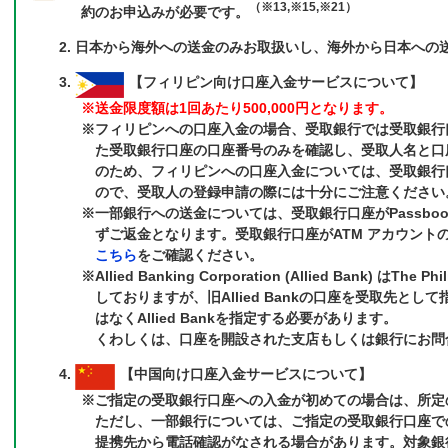
（※13,※15,※21）
約のお申込みが必要です。
日本から海外への送金のみお取扱いし、海外から日本への
【フィリピン向け口座入金サービスについて】
※送金限度額は1回あたり500,000円となります。
※フィリピンへの口座入金の場合、受取銀行では受取銀行
た受取銀行口座の口座番号のみを確認し、受取人名と口
のため、フィリピンへの口座入金については、受取銀行
ので、受取人の登録申請の際には十分にご注意ください
※一部銀行への送金については、受取銀行口座がPassbo
ずご返金となります。受取銀行口座がATM アカウント
こちら
をご確認ください。
※Allied Banking Corporation (Allied Bank) はThe Ph
しておりますが、旧Allied Bankの口座を受取先とし
はなくAllied Bankを指定する必要があります。
くわしくは、口座を開設された支店もしくは銀行にお問
【中国向け口座入金サービスについて】
※ご指定の受取銀行口座への入金が初めての場合は、所定
ただし、一部銀行については、ご指定の受取銀行口座で
提携先から電話確認がなされる場合があります。対象銀