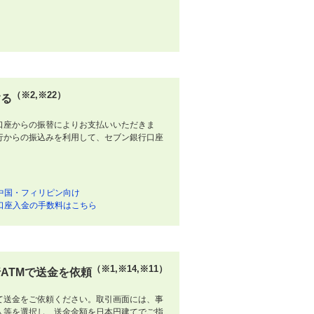
（※2,※22）
する
口座からの振替によりお支払いいただきま
行からの振込みを利用して、セブン銀行口座
中国・フィリピン向け
口座入金の手数料はこちら
（※1,※14,※11）
ATMで送金を依頼
て送金をご依頼ください。取引画面には、事
人等を選択し、送金金額を日本円建てでご指