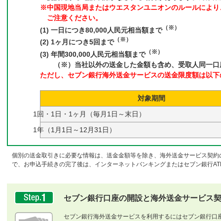
※中国現地当局またはウエスタンユニオンのルールにより
ご注意ください。
（※）
(1) 一日につき80,000人民元相当額まで
（※）
(2) 1ヶ月につき5回まで
（※）
(3) 年間300,000人民元相当額まで
（※）当社以外の送金した金額も含め、受取人同一口
ただし、セブン銀行海外送金サービスの送金限度額は以下
対象期間
1回・1日・1ヶ月（毎月1日～末日）
1年（1月1日～12月31日）
個別の送金取引きに必要な情報は、送金金額等を除き、海外送金サービス契約
で、お申込手続きの完了後は、インターネットバンキングまたはセブン銀行AT
セブン銀行口座の開設と海外送金サービス
セブン銀行海外送金サービスを利用するにはセブン銀行口