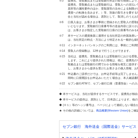
※3
提携先、受取拠点または受取銀行所定の取引制限により
提携先、受取拠点または受取銀行は、受取人への支払い
居所等の属性要件のほか、受取国等の法令による制限が
通貨への転換を含みます。）等、別途の取引きを要する
合と当社が認める場合は、原則として、取消しのうえお
※6
口座入金は、お客さまが事前に登録された受取人の受取
いとなります。受取銀行口座番号等の送金内容に誤りが
は、お客さまが指定した受取銀行口座の口座番号のみを
※7
本サービスの通貨換算に適用する当社所定の外国為替レ
は、当社所定の時点・方法により特定される一般的な銀
※11
インターネットバンキングのご利用には、事前にご利用
※14
受取人の登録数は、12件まで行うことができます。
※15
当社は、提携先、受取拠点または受取銀行における受取
します。これにより提供された情報は、他に、提携先の
取拠点または受取銀行の間でかかる情報を相互に提供す
し、お客さまから提供を受けたお客さまの個人情報、お
※21
申込書のご請求だけでは、お申込手続等は完了しません
同時に口座開設をお申込みいただく場合は、本人確認書
※22
セブン銀行ATMで、セブン銀行口座（普通預金）への
◆ 本サービスは、当社が提供するサービスです。提携先が独
◆ 本サービスの提供は、原則として、日本語によります。他
◆ (※１）等のヘッジ番号は、ページによって連続しない場合
★ その他の詳細については、
商品概要(Western Union)
をご確
セブン銀行 海外送金（国際送金）サービス