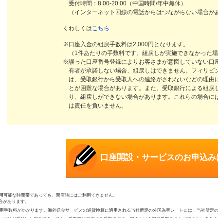
受付時間：8:00-20:00（中国時間/年中無休）
（インターネット回線の電話からはつながらない場合が
くわしくは
こちら
※口座入金の組戻手数料は2,000円となります。
（1件あたりの手数料です。組戻しが実施できなかった
※誤った口座番号登録によりお客さまが意図していない口
有者が承諾しない場合、組戻しはできません。フィリピ
は、受取銀行から受取人への連絡がされないなどの理由
とが困難な場合があります。また、受取銀行による組戻
り、組戻しができない場合があります。これらの場合に
は責任を負いません。
口座開設・サービスのお申込み
利用可能な時間帯であっても、閉店時にはご利用できません。
合があります。
M利用手数料がかかります。海外送金サービスの通貨換算に適用される当社所定の外国為替レートには、当社所定