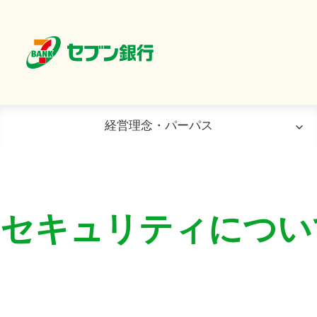
経営理念・パーパス
社是・経営理念
会社概要
全てのニュース
パーパス
事業概要
ニュース
セキュリティについ
組織図