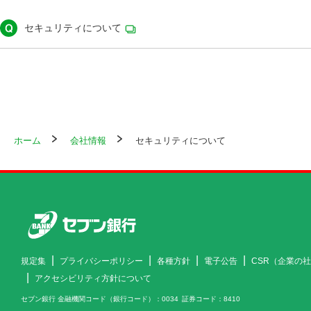
セキュリティについて
ホーム
会社情報
セキュリティについて
規定集
プライバシーポリシー
各種方針
電子公告
CSR（企業の
アクセシビリティ方針について
セブン銀行 金融機関コード（銀行コード）
0034
証券コード
8410