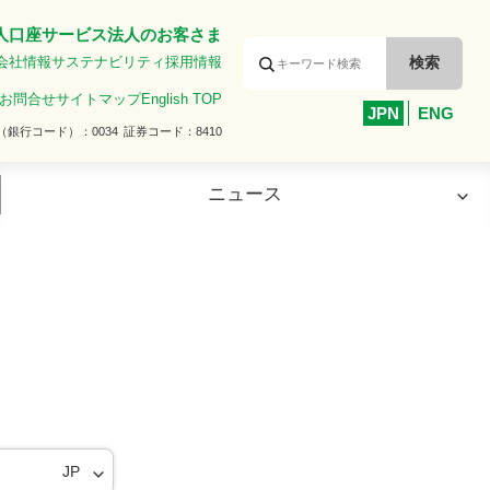
人口座サービス
法人のお客さま
会社情報
サステナビリティ
採用情報
お問合せ
サイトマップ
English TOP
JPN
ENG
（銀行コード）
0034
証券コード
8410
ニュース
役員一覧
サステナビリティニュース
JP