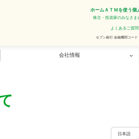
ホーム
ＡＴＭを使う
個
株主・投資家のみなさま
よくあるご質問
セブン銀行 金融機関コード
会社情報
リリース
沿革
IRニュース
て
日本語