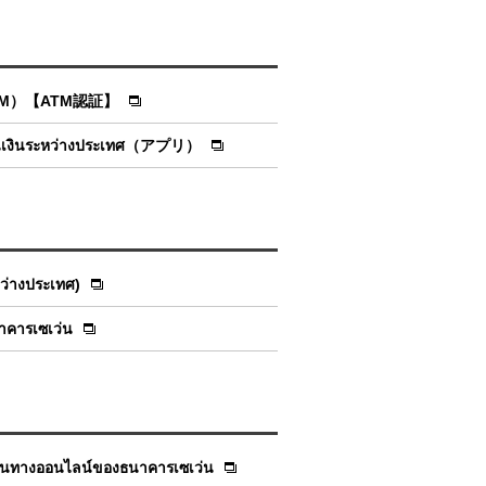
่ตู้ ATM）【ATM認証】
pp โอนเงินระหว่างประเทศ（アプリ）
ว่างประเทศ)
าคารเซเว่น
ศผ่านทางออนไลน์ของธนาคารเซเว่น