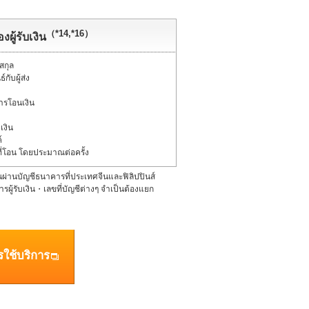
（*14,*16）
งผู้รับเงิน
สกุล
กับผู้ส่ง
ารโอนเงิน
เงิน
์
ี่โอน โดยประมาณต่อครั้ง
ินผ่านบัญชีธนาคารที่ประเทศจีนและฟิลิปปินส์
ผู้รับเงิน・เลขที่บัญชีต่างๆ จำเป็นต้องแยก
ครใช้บริการ