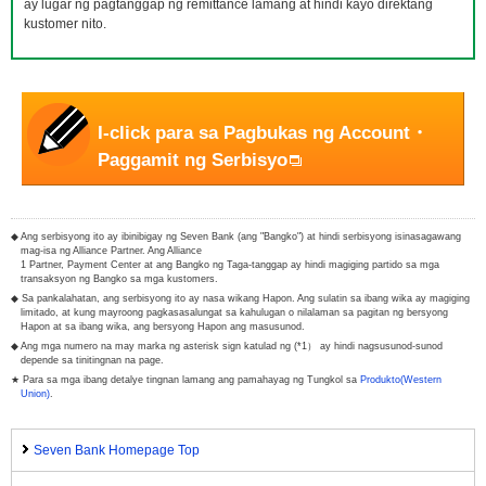
ay lugar ng pagtanggap ng remittance lamang at hindi kayo direktang
kustomer nito.
I-click para sa Pagbukas ng Account・
Paggamit ng Serbisyo
◆ Ang serbisyong ito ay ibinibigay ng Seven Bank (ang "Bangko") at hindi serbisyong isinasagawang
mag-isa ng Alliance Partner. Ang Alliance
1 Partner, Payment Center at ang Bangko ng Taga-tanggap ay hindi magiging partido sa mga
transaksyon ng Bangko sa mga kustomers.
◆ Sa pankalahatan, ang serbisyong ito ay nasa wikang Hapon. Ang sulatin sa ibang wika ay magiging
limitado, at kung mayroong pagkasasalungat sa kahulugan o nilalaman sa pagitan ng bersyong
Hapon at sa ibang wika, ang bersyong Hapon ang masusunod.
◆ Ang mga numero na may marka ng asterisk sign katulad ng (*1） ay hindi nagsusunod-sunod
depende sa tinitingnan na page.
★ Para sa mga ibang detalye tingnan lamang ang pamahayag ng Tungkol sa
Produkto(Western
Union)
.
Seven Bank Homepage Top