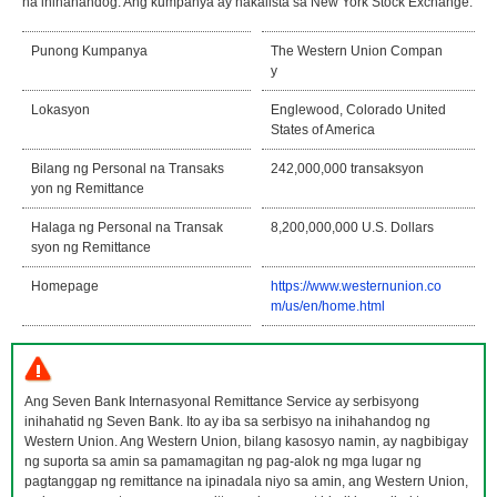
na inihahandog. Ang kumpanya ay nakalista sa New York Stock Exchange.
Punong Kumpanya
The Western Union Compan
y
Lokasyon
Englewood, Colorado United
States of America
Bilang ng Personal na Transaks
242,000,000 transaksyon
yon ng Remittance
Halaga ng Personal na Transak
8,200,000,000 U.S. Dollars
syon ng Remittance
Homepage
https://www.westernunion.co
m/us/en/home.html
Ang Seven Bank Internasyonal Remittance Service ay serbisyong
inihahatid ng Seven Bank. Ito ay iba sa serbisyo na inihahandog ng
Western Union. Ang Western Union, bilang kasosyo namin, ay nagbibigay
ng suporta sa amin sa pamamagitan ng pag-alok ng mga lugar ng
pagtanggap ng remittance na ipinadala niyo sa amin, ang Western Union,