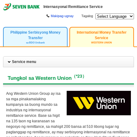
Internasyonal Remittance Service
Makipag-ugnay
Tagalog
Philippine Serbisyong Money
International Money Transfer
Transfer
Service
sa BDO Unibank
WESTERN UNION
Service menu
（*23）
Tungkol sa Western Union
Ang Western Union Group ay isa
sa mga pinakamalaking
kumpanya sa buong mundo sa
industriya ng internasyonal
remittance service. Base sa higit
na 135 taon ng karanasan sa
negosyo ng remittance, sa mahigit 200 bansa at 510 libong lugar ng
pagtanggap ng remittance, ay may serbisyong internasyonal na remittance