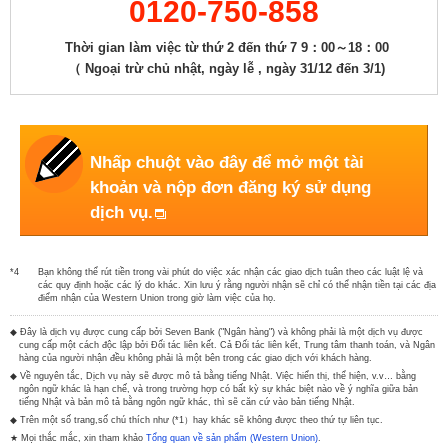
0120-750-858
Thời gian làm việc từ thứ 2 đến thứ 7 9：00～18：00
（ Ngoại trừ chủ nhật, ngày lễ , ngày 31/12 đến 3/1)
Nhấp chuột vào đây để mở một tài
khoản và nộp đơn đăng ký sử dụng
dịch vụ.
*4
Bạn không thể rút tiền trong vài phút do việc xác nhận các giao dịch tuân theo các luật lệ và
các quy định hoặc các lý do khác. Xin lưu ý rằng người nhận sẽ chỉ có thể nhận tiền tại các địa
điểm nhận của Western Union trong giờ làm việc của họ.
◆ Đây là dịch vụ được cung cấp bởi Seven Bank ("Ngân hàng") và không phải là một dịch vụ được
cung cấp một cách độc lập bởi Đối tác liên kết. Cả Đối tác liên kết, Trung tâm thanh toán, và Ngân
hàng của người nhận đều không phải là một bên trong các giao dịch với khách hàng.
◆ Về nguyên tắc, Dịch vụ này sẽ được mô tả bằng tiếng Nhật. Việc hiển thị, thể hiện, v.v… bằng
ngôn ngữ khác là hạn chế, và trong trường hợp có bất kỳ sự khác biệt nào về ý nghĩa giữa bản
tiếng Nhật và bản mô tả bằng ngôn ngữ khác, thì sẽ căn cứ vào bản tiếng Nhật.
◆ Trên một số trang,số chú thích như (*1）hay khác sẽ không được theo thứ tự liên tục.
★ Mọi thắc mắc, xin tham khảo
Tổng quan về sản phẩm (Western Union)
.