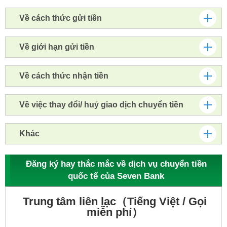
Về cách thức gửi tiền
Về giới hạn gửi tiền
Về cách thức nhận tiền
Về việc thay đổi/ huỷ giao dịch chuyển tiền
Khác
Đăng ký hay thắc mắc về dịch vụ chuyển tiền
quốc tế của Seven Bank
Trung tâm liên lạc（Tiếng Việt / Gọi
miễn phí）