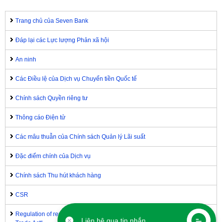
Trang chủ của Seven Bank
Đáp lại các Lực lượng Phản xã hội
An ninh
Các Điều lệ của Dịch vụ Chuyển tiền Quốc tế
Chính sách Quyền riêng tư
Thông cáo Điện tử
Các mâu thuẫn của Chính sách Quản lý Lãi suất
Đặc điểm chính của Dịch vụ
Chính sách Thu hút khách hàng
CSR
Regulation of remittance under the “Foreign Exchange and Foreign
Liên hệ qua tin nhắn