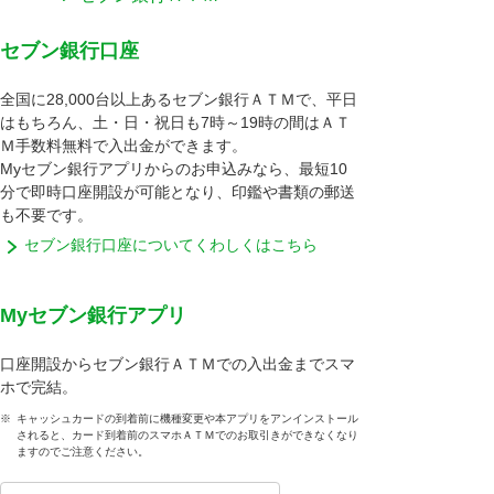
セブン銀行口座
全国に28,000台以上あるセブン銀行ＡＴＭで、平日
はもちろん、土・日・祝日も7時～19時の間はＡＴ
Ｍ手数料無料で入出金ができます。
Myセブン銀行アプリからのお申込みなら、最短10
分で即時口座開設が可能となり、印鑑や書類の郵送
も不要です。
セブン銀行口座についてくわしくはこちら
Myセブン銀行アプリ
口座開設からセブン銀行ＡＴＭでの入出金までスマ
ホで完結。
※
キャッシュカードの到着前に機種変更や本アプリをアンインストール
されると、カード到着前のスマホＡＴＭでのお取引きができなくなり
ますのでご注意ください。