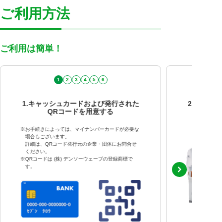
ご利用方法
ご利用は簡単！
1
2
3
4
5
6
1.キャッシュカードおよび発行された
2.セブン
QRコードを用意する
「QRコ
「口
※
お手続きによっては、マイナンバーカードが必要な
場合もございます。
詳細は、QRコード発行元の企業・団体にお問合せ
ください。
※
QRコードは (株) デンソーウェーブの登録商標で
す。