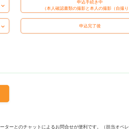
申込手続き中
ビス）
海外送金サービス
（本人確認書類の撮影と本人の撮影（自撮り
毎月自動入金サービス
給与受取り
年金受取り
申込完了後
アプリ認証機能
７ｉＤ口座登録
ービス早見表
口座をお持ちのお客さま
ーターとのチャットによるお問合せが便利です。（担当オペレ