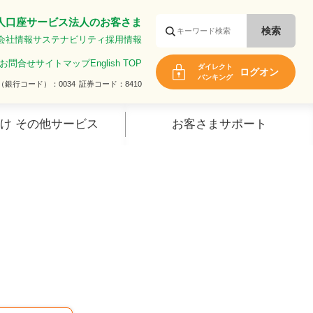
人口座サービス
法人のお客さま
会社情報
サステナビリティ
採用情報
お問合せ
サイトマップ
English TOP
ダイレクト
ログオン
バンキング
（銀行コード）
0034
証券コード
8410
け その他サービス
お客さまサポート
口座について知る
キャッシュカード
キャッシュカード暗証番号・仮
暗証番号
1日あたりの利用限度額
手数料一覧
ID・パスワード等一覧