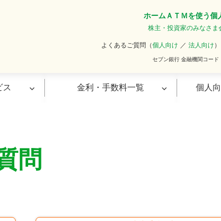
ホーム
ＡＴＭを使う
個
株主・投資家のみなさま
よくあるご質問（
個人向け
／
法人向け
）
セブン銀行 金融機関コード
ビス
金利・手数料一覧
個人向
・デビット
お振込み・引落し・その他サ
ービス
質問
ポイントサービス
ビス（カードロー
お振込み
口座振替サービス
きキャッシュカード
ネット決済サービス
資コレカブ（金融商
通知メールサービス