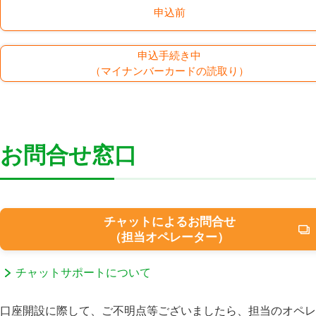
品仲介サー
申込前
申込手続き中
（マイナンバーカードの読取り）
便利に使う
商品・サ
お問合せ窓口
Myセブン銀行（スマートフォン
アプリ）
スマホＡＴＭ（セブン銀行口
チャットによるお問合せ
座）
（担当オペレーター）
海外送金サービスアプリ
ダイレクトバンキングサービス
ご利用ガイド
チャットサポートについて
口座連携サービス
口座開設に際して、ご不明点等ございましたら、担当のオペレ