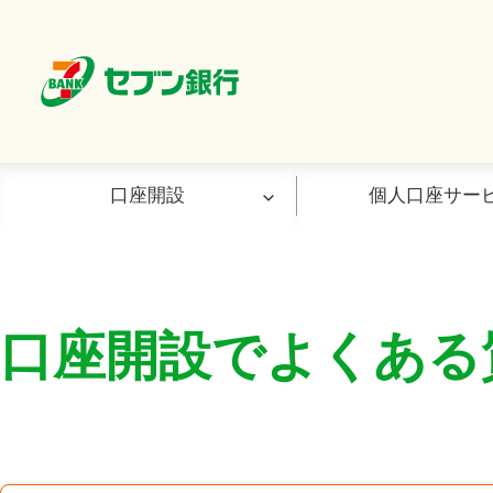
口座開設
個人口座サー
口座開設
お取引について
金利・手数料一覧
預金・ローン
口座開設でよくある
口座開設（アプリ）
WEBでのお取引き（ダイレクト
金利一覧
普通預金
口座開設（ATM）
バンキングサービス）
手数料一覧
定期預金
おすすめの口座開設方法
ＡＴＭでのお取引き（使えるＡ
ローンサー
スマホでの本人確認方法
ＴＭ）
ン）
口座開設でよくあるご質問
デビット付
お買い物投