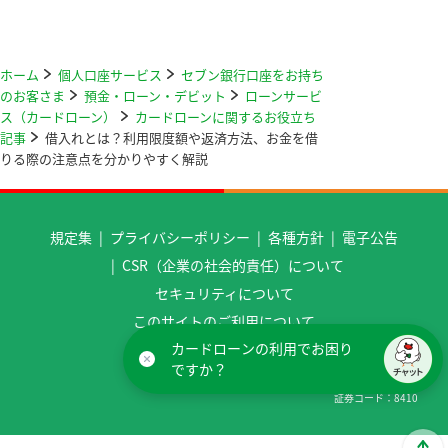
ホーム
個人口座サービス
セブン銀行口座をお持ち
のお客さま
預金・ローン・デビット
ローンサービ
ス（カードローン）
カードローンに関するお役立ち
記事
借入れとは？利用限度額や返済方法、お金を借
りる際の注意点を分かりやすく解説
規定集
プライバシーポリシー
各種方針
電子公告
CSR（企業の社会的責任）について
セキュリティについて
このサイトのご利用について
カードローンの利用でお困り
アクセシビリティ方針について
ですか？
セブン銀行 金融機関コード（銀行コード）
0034
証券コード
8410