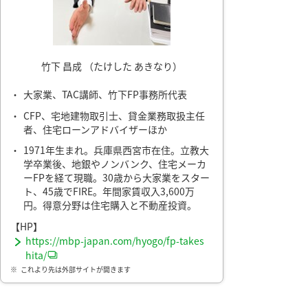
竹下 昌成 （たけした あきなり）
・
大家業、TAC講師、竹下FP事務所代表
・
CFP、宅地建物取引士、貸金業務取扱主任
者、住宅ローンアドバイザーほか
・
1971年生まれ。兵庫県西宮市在住。立教大
学卒業後、地銀やノンバンク、住宅メーカ
ーFPを経て現職。30歳から大家業をスター
ト、45歳でFIRE。年間家賃収入3,600万
円。得意分野は住宅購入と不動産投資。
【HP】
https://mbp-japan.com/hyogo/fp-takes
hita/
※
これより先は外部サイトが開きます