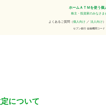
ホーム
ＡＴＭを使う
個
株主・投資家のみなさま
よくあるご質問（
個人向け
／
法人向け
）
セブン銀行 金融機関コード
改定について