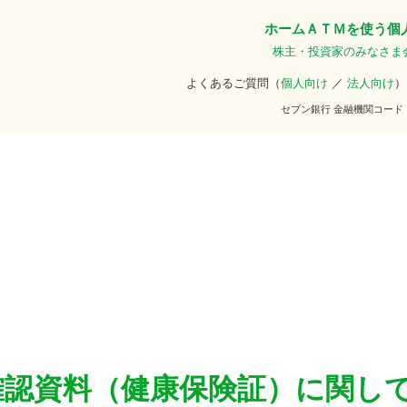
ホーム
ＡＴＭを使う
個
株主・投資家のみなさま
よくあるご質問（
個人向け
／
法人向け
）
セブン銀行 金融機関コード
確認資料（健康保険証）に関し