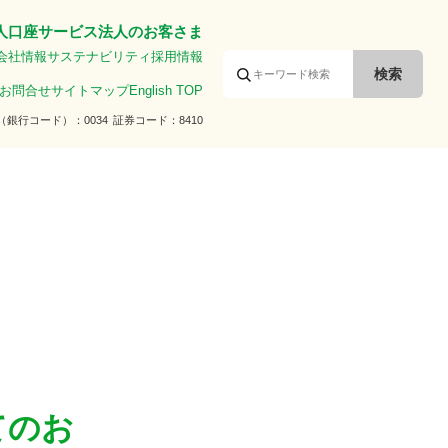
人口座サービス
法人のお客さま
会社情報
サステナビリティ
採用情報
お問合せ
サイトマップ
English TOP
（銀行コード）
0034
証券コード
8410
てのお