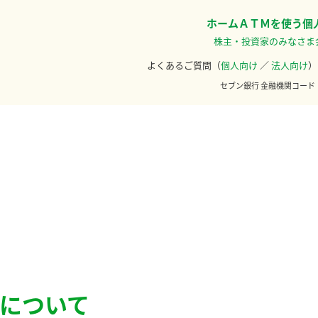
ホーム
ＡＴＭを使う
個
株主・投資家のみなさま
よくあるご質問（
個人向け
／
法人向け
）
セブン銀行 金融機関コード
訂について