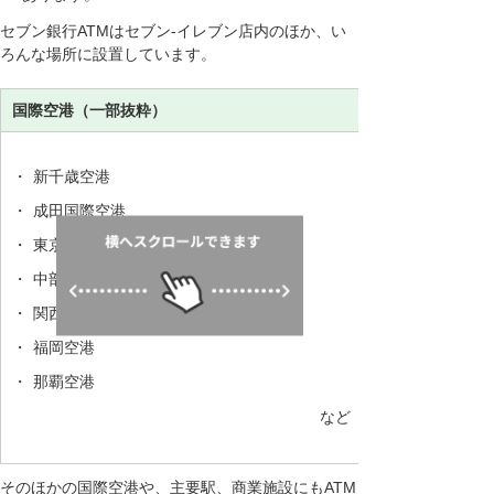
セブン銀行ATMはセブン‐イレブン店内のほか、い
ろんな場所に設置しています。
国際空港（一部抜粋）
商業施設（一部
百貨店
・
新千歳空港
・
成田国際空港
スーパー
・
東京国際空港（羽田空港）
・
中部国際空港
・
関西国際空港
・
福岡空港
アウトレット
・
那覇空港
など
そのほかの国際空港や、主要駅、商業施設にもATM