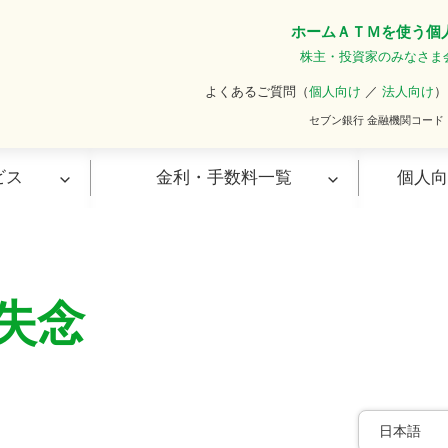
ホーム
ＡＴＭを使う
個
株主・投資家のみなさま
よくあるご質問（
個人向け
／
法人向け
）
セブン銀行 金融機関コード
ビス
金利・手数料一覧
個人向
・デビット
お振込み・引落し・その他サ
ービス
失念
ポイントサービス
ビス（カードロー
お振込み
口座振替サービス
きキャッシュカード
ネット決済サービス
日本語
資コレカブ（金融商
通知メールサービス