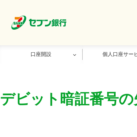
口座開設
個人口座サー
口座開設
お取引について
金利・手数料一覧
預金・ローン
デビット暗証番号の
口座開設（アプリ）
WEBでのお取引き（ダイレクト
金利一覧
普通預金
口座開設（ATM）
バンキングサービス）
手数料一覧
定期預金
おすすめの口座開設方法
ＡＴＭでのお取引き（使えるＡ
ローンサー
スマホでの本人確認方法
ＴＭ）
ン）
口座開設でよくあるご質問
デビット付
お買い物投