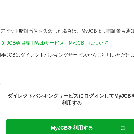
品仲介サー
デビット暗証番号を失念した場合は、MyJCBより暗証番号通
JCB会員専用Webサービス「MyJCB」について
MyJCBはダイレクトバンキングサービスからご利用いただけ
便利に使う
商品・サ
Myセブン銀行（スマートフォン
アプリ）
スマホＡＴＭ（セブン銀行口
座）
ダイレクトバンキングサービスにログオンしてMyJCB
海外送金サービスアプリ
利用する
ダイレクトバンキングサービス
ご利用ガイド
口座連携サービス
MyJCBを利用する