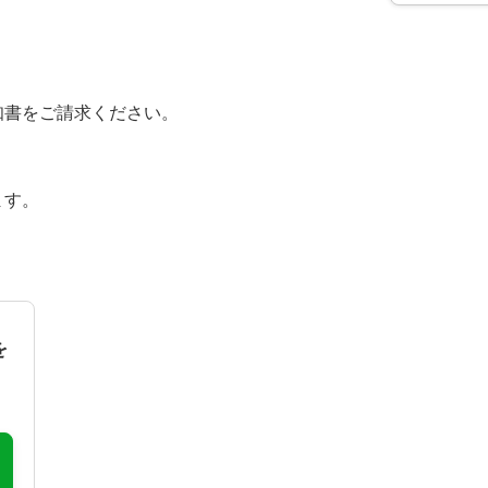
ビス）
海外送金サービス
毎月自動入金サービス
給与受取り
年金受取り
知書をご請求ください。
アプリ認証機能
７ｉＤ口座登録
ます。
ービス早見表
口座をお持ちのお客さま
を