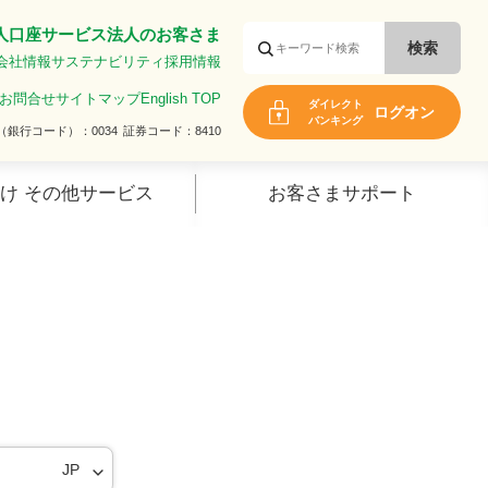
人口座サービス
法人のお客さま
会社情報
サステナビリティ
採用情報
お問合せ
サイトマップ
English TOP
ダイレクト
ログオン
バンキング
（銀行コード）
0034
証券コード
8410
け その他サービス
お客さまサポート
口座について知る
キャッシュカード
キャッシュカード暗証番号・仮
暗証番号
1日あたりの利用限度額
手数料一覧
JP
ID・パスワード等一覧