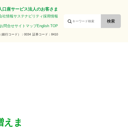
人口座サービス
法人のお客さま
会社情報
サステナビリティ
採用情報
お問合せ
サイトマップ
English TOP
（銀行コード）
0034
証券コード
8410
増えま