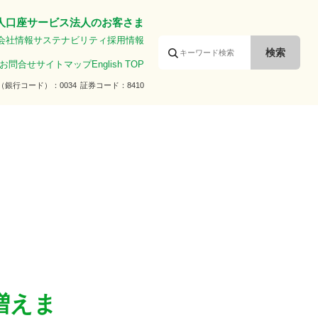
人口座サービス
法人のお客さま
会社情報
サステナビリティ
採用情報
お問合せ
サイトマップ
English TOP
（銀行コード）
0034
証券コード
8410
増えま