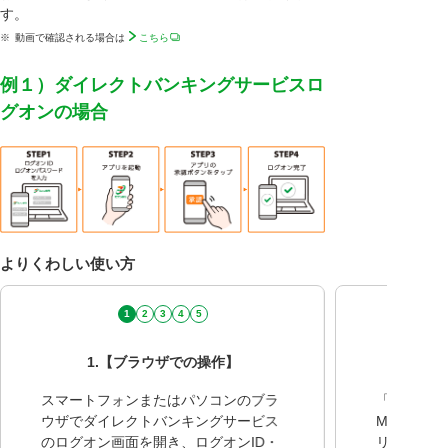
す。
※
動画で確認される場合は
こちら
例１）ダイレクトバンキングサービスロ
グオンの場合
よりくわしい使い方
1
2
3
4
5
1.【ブラウザでの操作】
2.
スマートフォンまたはパソコンのブラ
「承認待ち
ウザでダイレクトバンキングサービス
Myセブン
のログオン画面を開き、ログオンID・
リ）を開い