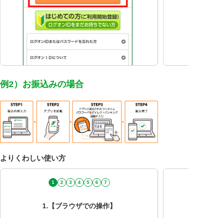
例2）お振込みの場合
よりくわしい使い方
1
2
3
4
5
6
7
1.【ブラウザでの操作】
2.