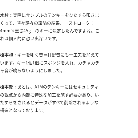
実際にサンプルのテンキーをひたすら叩きま
水村：
くって、喧々諤々の議論の結果、「ストローク：
4mm×重さ45g」のキーに決定したんですよね。こ
れは個人的に想い出深いです。
キーを叩く音＝打鍵音にも一工夫を加えて
榎本和：
います。キー1個1個にスポンジを入れ、カチャカチ
ャ音が鳴らないようにしました。
あとは、ATMのテンキーにはセキュリティ
榎本賢：
の観点から内部に特殊な加工を施す必要があり、い
たずらをされるとデータがすべて削除されるような
構造となっております。