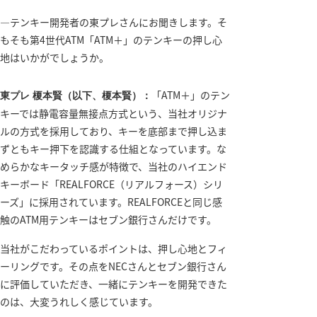
―テンキー開発者の東プレさんにお聞きします。そ
もそも第4世代ATM「ATM＋」のテンキーの押し心
地はいかがでしょうか。
「ATM＋」のテン
東プレ 榎本賢（以下、榎本賢）：
キーでは静電容量無接点方式という、当社オリジナ
ルの方式を採用しており、キーを底部まで押し込ま
ずともキー押下を認識する仕組となっています。な
めらかなキータッチ感が特徴で、当社のハイエンド
キーボード「REALFORCE（リアルフォース）シリ
ーズ」に採用されています。REALFORCEと同じ感
触のATM用テンキーはセブン銀行さんだけです。
当社がこだわっているポイントは、押し心地とフィ
ーリングです。その点をNECさんとセブン銀行さん
に評価していただき、一緒にテンキーを開発できた
のは、大変うれしく感じています。