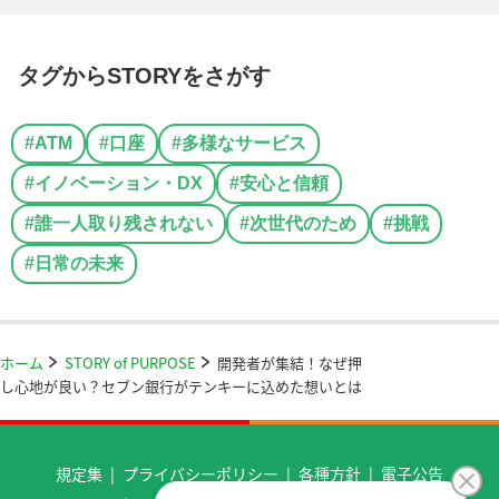
タグからSTORYをさがす
#ATM
#口座
#多様なサービス
#イノベーション・DX
#安心と信頼
#誰一人取り残されない
#次世代のため
#挑戦
#日常の未来
ホーム
STORY of PURPOSE
開発者が集結！なぜ押
し心地が良い？セブン銀行がテンキーに込めた想いとは
規定集
プライバシーポリシー
各種方針
電子公告