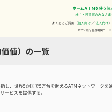
ホーム
ＡＴＭを使う
個
株主・投資家のみなさま
よくあるご質問（
個人向け
／
法人向け
）
セブン銀行 金融機関コード
社会的価値）の一覧
指し、世界5か国で5万台を超えるATMネットワークを
なサービスを提供する。