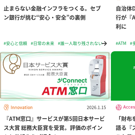
止まらない金融インフラをつくる。セブ
自治体
ン銀行が挑む“安心・安全”の裏側
行が『
利に
#安心と信頼
#日常の未来
#誰一人取り残されない
#ATM
#
2026.1.15
『ATM窓口』サービスが第5回日本サービ
「財布
ス大賞 総務大臣賞を受賞。評価のポイン
語る『