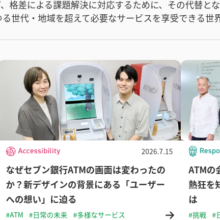
ど、格差による課題解決に対応するために、その代替と
ゆる世代・地域を超えて必要なサービスを享受できる世
2026.7.15
なぜセブン銀行ATMの画面は変わったの
ATM
か？新デザインの背景にある「ユーザー
熱狂を
への想い」に迫る
は
#ATM
#日常の未来
#多様なサービス
#挑戦
#