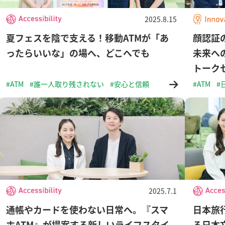
2025.8.15
夏フェスを陰で支える！移動ATMが「あ
顔認証
ったらいいな」の場へ、どこへでも
未来へ
トーク
#ATM
#誰一人取り残されない
#安心と信頼
#ATM
#
2025.7.1
通帳やカードを使わない日常へ。『スマ
日本旅
ホATM』が提案する新しいライフスタイ
る日本文